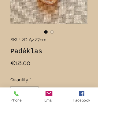
SKU: 2D Ąž.27cm
Padėklas
Price
€18.00
Quantity
*
Phone
Email
Facebook
Add to Cart
2 dalių ąžuolinis padėkliukas.